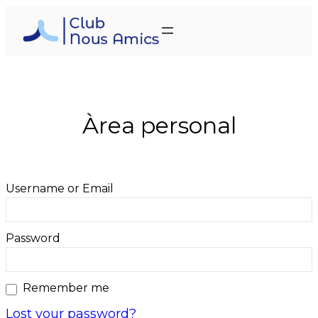
Vés
al
contingut
Àrea personal
Username or Email
Password
Remember me
Lost your password?